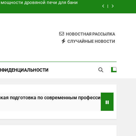
нным профессиям в онлайн-формате
ции и банков с пополнением в USDT
на основе характеристик и отзывов
НОВОСТНАЯ РАССЫЛКА
СЛУЧАЙНЫЕ НОВОСТИ
 мощности дровяной печи для бани
нным профессиям в онлайн-формате
НФИДЕНЦИАЛЬНОСТИ
ции и банков с пополнением в USDT
овка по современным профессиям в онлайн-формате