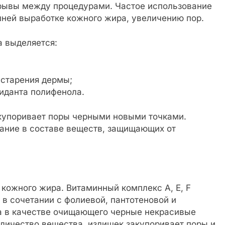
ерывы между процедурами. Частое использование
ней выработке кожного жира, увеличению пор.
а выделяется:
старения дермы;
сиданта полифенола.
акупоривает поры черными новыми точками.
ание в составе веществ, защищающих от
кожного жира. Витаминный комплекс A, E, F
 в сочетании с фолиевой, пантотеновой и
а в качестве очищающего черные некрасивые
личество вещества, излишек закупоривает поры и