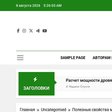
Перейти
8 августа 2026
5:26:04 AM
к
содержимому
SAMPLE PAGE
АВТОРАМ
стик и отзывов
Расчет мощности дровяной печи дл
4 Недели Спустя
ЗАГОЛОВКИ
Главная
Uncategorised
Полезные свойства м