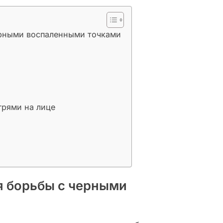
ерными воспаленными точками
грями на лице
я борьбы с черными