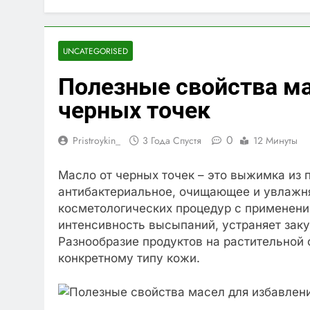
UNCATEGORISED
Полезные свойства ма
черных точек
0
Pristroykin_
3 Года Спустя
12 Минуты
Масло от черных точек – это выжимка из 
антибактериальное, очищающее и увлажн
косметологических процедур с применен
интенсивность высыпаний, устраняет заку
Разнообразие продуктов на растительной
конкретному типу кожи.