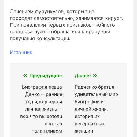
Лечением фурункулов, которые не
проходят самостоятельно, занимается хирург.
При появлении первых признаков гнойного
процесса нужно обращаться к врачу для
получения консультации.
Источник
Предыдущая:
Далее:
Навигация
по
Биография певца
Радченко братья —
Данко — ранние
удивительный мир
записям
годы, карьера и
биографии и
личная жизнь —
личной жизни,
все, что вы хотели
история их
знать о
невероятных
талантливом
женщин