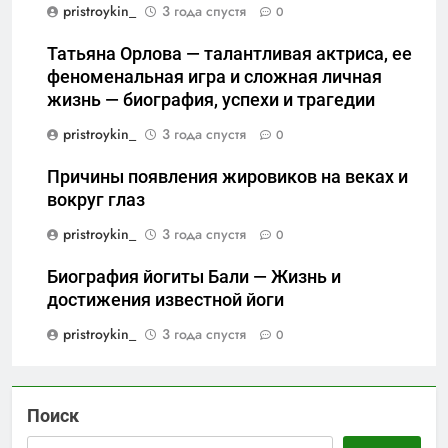
pristroykin_
3 года спустя
0
Татьяна Орлова — талантливая актриса, ее
феноменальная игра и сложная личная
жизнь — биография, успехи и трагедии
pristroykin_
3 года спустя
0
Причины появления жировиков на веках и
вокруг глаз
pristroykin_
3 года спустя
0
Биография йогиты Бали — Жизнь и
достижения известной йоги
pristroykin_
3 года спустя
0
Поиск