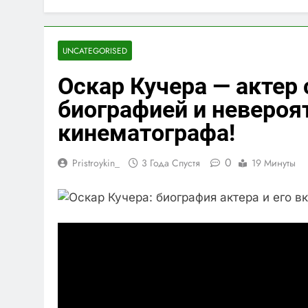
UNCATEGORISED
Оскар Кучера — актер
биографией и неверо
кинематографа!
0
Pristroykin_
3 Года Спустя
19 Минуты