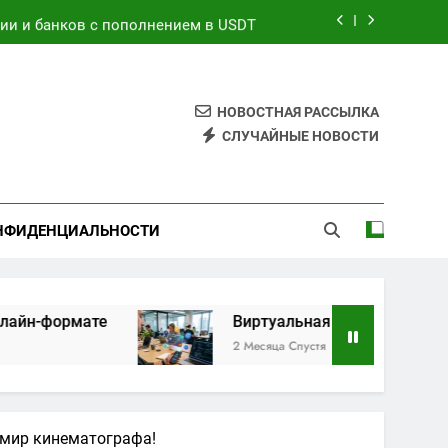
ции и банков с пополнением в USDT
на основе характеристик и отзывов
 мощности дровяной печи для бани
НОВОСТНАЯ РАССЫЛКА
СЛУЧАЙНЫЕ НОВОСТИ
нным профессиям в онлайн-формате
ции и банков с пополнением в USDT
НФИДЕНЦИАЛЬНОСТИ
те
Виртуальная платёжная карта за 5 мину
2 Месяца Спустя
 мир кинематографа!