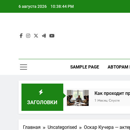
Перейти
6 августа 2026
10:38:45 PM
к
содержимому
SAMPLE PAGE
АВТОРАМ
печи для бани
Как проходит практическая
1 Месяц Спустя
ЗАГОЛОВКИ
Главная
Uncategorised
Оскар Кучера — акт