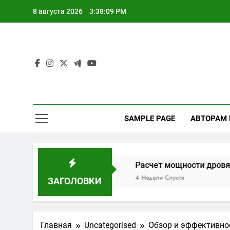
Перейти
8 августа 2026
3:38:10 PM
к
содержимому
SAMPLE PAGE
АВТОРАМ
истик и отзывов
Расчет мощности дровяной печи дл
4 Недели Спустя
ЗАГОЛОВКИ
Главная
Uncategorised
Обзор и эффективно