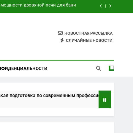
нным профессиям в онлайн-формате
ции и банков с пополнением в USDT
на основе характеристик и отзывов
НОВОСТНАЯ РАССЫЛКА
СЛУЧАЙНЫЕ НОВОСТИ
 мощности дровяной печи для бани
нным профессиям в онлайн-формате
НФИДЕНЦИАЛЬНОСТИ
ции и банков с пополнением в USDT
овка по современным профессиям в онлайн-формате