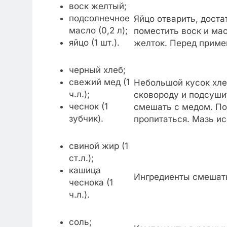
воск желтый;
подсолнечное
Яйцо отварить, дост
масло (0,2 л);
поместить воск и мас
яйцо (1 шт.).
желток. Перед приме
черный хлеб;
свежий мед (1
Небольшой кусок хле
ч.л.);
сковороду и подсуши
чеснок (1
смешать с медом. По
зубчик).
пропитаться. Мазь ис
свиной жир (1
ст.л.);
кашица
Ингредиенты смешат
чеснока (1
ч.л.).
соль;