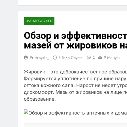
UNCATEGORISED
Обзор и эффективнос
мазей от жировиков н
0
Pristroykin_
3 Года Спустя
9 Минуты
Жировик – это доброкачественное образо
Формируется уплотнение по причине нару
оттока кожного сала. Нарост не несет угр
дискомфорт. Мазь от жировиков на лице 
образование.