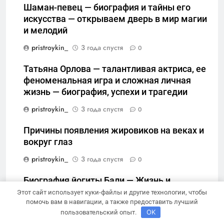
Шаман-певец — биография и тайны его
искусства — открываем дверь в мир магии
и мелодий
pristroykin_
3 года спустя
0
Татьяна Орлова — талантливая актриса, ее
феноменальная игра и сложная личная
жизнь — биография, успехи и трагедии
pristroykin_
3 года спустя
0
Причины появления жировиков на веках и
вокруг глаз
pristroykin_
3 года спустя
0
Биография йогиты Бали — Жизнь и
достижения известной йоги
Этот сайт использует куки-файлы и другие технологии, чтобы
помочь вам в навигации, а также предоставить лучший
pristroykin_
3 года спустя
0
OK
пользовательский опыт.