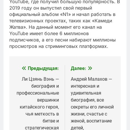
YouTube, где получил большую популярность. В
2019 году он выпустил свой первый
официальный альбом «N1» и начал работать в
телевизионных проектах, таких как «Камеди
Жатва». На данный момент его канал на
YouTube имеет более 6 миллионов
подписчиков, а его песни набирают миллионы
просмотров на стриминговых платформах.
Предыдущая:
Далее:
Навигация
по
Ли Цзянь Вэнь —
Андрей Малахов —
биография и
интересная и
записям
профессиональные
удивительная
вершинки
биография, все
китайского героя,
секреты его личной
чья меткость в
жизни, счастье с
битве и
женой, воспитание
стратегическая
детей,