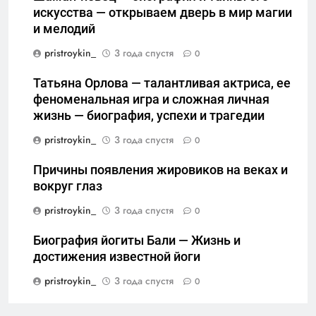
искусства — открываем дверь в мир магии
и мелодий
pristroykin_
3 года спустя
0
Татьяна Орлова — талантливая актриса, ее
феноменальная игра и сложная личная
жизнь — биография, успехи и трагедии
pristroykin_
3 года спустя
0
Причины появления жировиков на веках и
вокруг глаз
pristroykin_
3 года спустя
0
Биография йогиты Бали — Жизнь и
достижения известной йоги
pristroykin_
3 года спустя
0