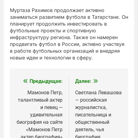
Муртаза Рахимов продолжает активно
заниматься развитием футбола в Татарстане. Он
планирует продолжить инвестировать в
футбольные проекты и спортивную
инфраструктуру региона. Также он намерен
продвигать футбол в России, активно участвуя
в работе футбольных организаций и внедряя
новые идеи и технологии в сферу.
Предыдущая:
Далее:
Навигация
по
Мамонов Петр,
Светлана Левашова
талантливый актер
— российская
записям
и певец —
журналистка,
удивительная
писательница и
биография на сайте
общественный
«Мамонов Петр
деятель, чья
актер биография»
биография