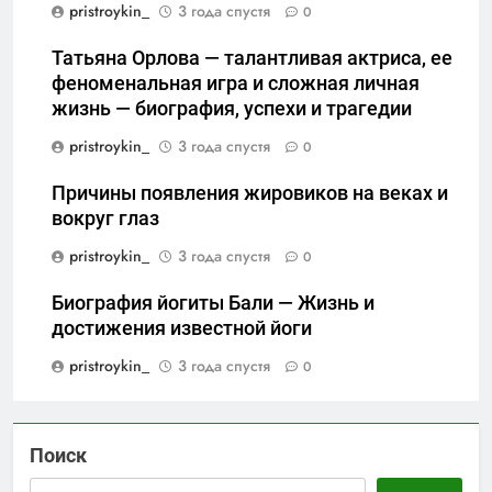
pristroykin_
3 года спустя
0
Татьяна Орлова — талантливая актриса, ее
феноменальная игра и сложная личная
жизнь — биография, успехи и трагедии
pristroykin_
3 года спустя
0
Причины появления жировиков на веках и
вокруг глаз
pristroykin_
3 года спустя
0
Биография йогиты Бали — Жизнь и
достижения известной йоги
pristroykin_
3 года спустя
0
Поиск