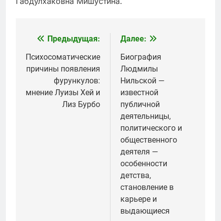
Габдулхаковна Мишустина.
Предыдущая:
Далее:
Навигация
по
Психосоматические
Биография
причины появления
Людмилы
записям
фурункулов:
Нильской —
мнение Луизы Хей и
известной
Лиз Бурбо
публичной
деятельницы,
политического и
общественного
деятеля —
особенности
детства,
становление в
карьере и
выдающиеся