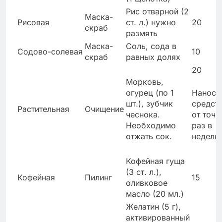
Рис отварной (2
Маска-
Рисовая
ст. л.) нужно
20
скраб
размять
Маска-
Соль, сода в
Содово-солевая
10
скраб
равных долях
20
Морковь,
огурец (по 1
Наноси
шт.), зубчик
средст
Растительная
Очищение
чеснока.
от точе
Необходимо
раз в
отжать сок.
неделю
Кофейная гуща
(3 ст. л.),
Кофейная
Пилинг
15
оливковое
масло (20 мл.)
Желатин (5 г),
активированный