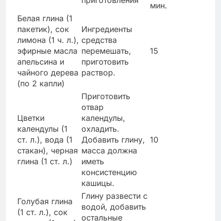
приготовления
мин.
Белая глина (1
пакетик), сок
Ингредиенты
лимона (1 ч. л.),
средства
эфирные масла
перемешать,
15
апельсина и
приготовить
чайного дерева
раствор.
(по 2 капли)
Приготовить
отвар
Цветки
календулы,
календулы (1
охладить.
ст. л.), вода (1
Добавить глину,
10
стакан), черная
масса должна
глина (1 ст. л.)
иметь
консистенцию
кашицы.
Глину развести с
Голубая глина
водой, добавить
(1 ст. л.), сок
остальные