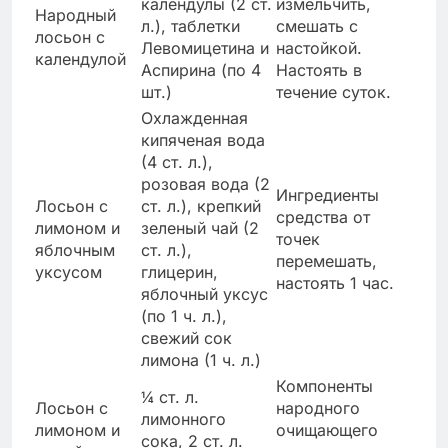
календулы (2 ст.
измельчить,
Народный
л.), таблетки
смешать с
лосьон с
Левомицетина и
настойкой.
календулой
Аспирина (по 4
Настоять в
шт.)
течение суток.
Охлажденная
кипяченая вода
(4 ст. л.),
розовая вода (2
Ингредиенты
Лосьон с
ст. л.), крепкий
средства от
лимоном и
зеленый чай (2
точек
яблочным
ст. л.),
перемешать,
уксусом
глицерин,
настоять 1 час.
яблочный уксус
(по 1 ч. л.),
свежий сок
лимона (1 ч. л.)
Компоненты
¼ ст. л.
Лосьон с
народного
лимонного
лимоном и
очищающего
сока, 2 ст. л.