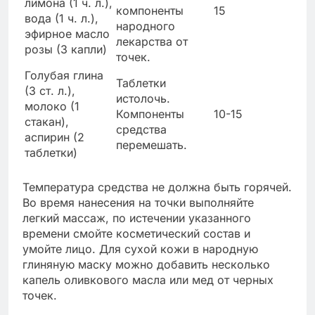
лимона (1 ч. л.),
компоненты
15
вода (1 ч. л.),
народного
эфирное масло
лекарства от
розы (3 капли)
точек.
Голубая глина
Таблетки
(3 ст. л.),
истолочь.
молоко (1
Компоненты
10-15
стакан),
средства
аспирин (2
перемешать.
таблетки)
Температура средства не должна быть горячей.
Во время нанесения на точки выполняйте
легкий массаж, по истечении указанного
времени смойте косметический состав и
умойте лицо. Для сухой кожи в народную
глиняную маску можно добавить несколько
капель оливкового масла или мед от черных
точек.