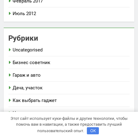
Февраль 2017
Июль 2012
Рубрики
Uncategorised
Бизнес советник
Гараж и авто
Дача, участок
Как выбрать гаджет
Новости плюс
Этот сайт использует куки-файлы и другие технологии, чтобы
помочь вам в навигации, а также предоставить лучший
Ремонт и отделка
OK
пользовательский опыт.