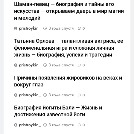
Шаман-певец — биография и тайны его
искусства — открываем дверь в мир магии
и мелодий
pristroykin_
3 года спустя
0
Татьяна Орлова — талантливая актриса, ее
феноменальная игра и сложная личная
жизнь — биография, успехи и трагедии
pristroykin_
3 года спустя
0
Причины появления жировиков на веках и
вокруг глаз
pristroykin_
3 года спустя
0
Биография йогиты Бали — Жизнь и
достижения известной йоги
pristroykin_
3 года спустя
0