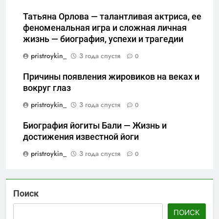
Татьяна Орлова — талантливая актриса, ее
феноменальная игра и сложная личная
жизнь — биография, успехи и трагедии
pristroykin_
3 года спустя
0
Причины появления жировиков на веках и
вокруг глаз
pristroykin_
3 года спустя
0
Биография йогиты Бали — Жизнь и
достижения известной йоги
pristroykin_
3 года спустя
0
Поиск
ПОИСК