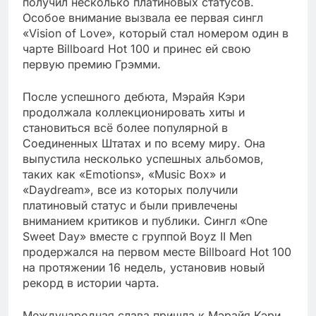
получил несколько платиновых статусов.
Особое внимание вызвала ее первая сингл
«Vision of Love», который стал номером один в
чарте Billboard Hot 100 и принес ей свою
первую премию Грэмми.
После успешного дебюта, Мэрайя Кэри
продолжала коллекционировать хиты и
становиться всё более популярной в
Соединенных Штатах и по всему миру. Она
выпустила несколько успешных альбомов,
таких как «Emotions», «Music Box» и
«Daydream», все из которых получили
платиновый статус и были привлечены
вниманием критиков и публики. Сингл «One
Sweet Day» вместе с группой Boyz II Men
продержался на первом месте Billboard Hot 100
на протяжении 16 недель, установив новый
рекорд в истории чарта.
Международная слава пришла к Мэрайя Кэри