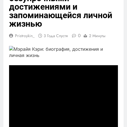
достижениями и
запоминающейся личной
жизнью
0
Pristroykin_
3 Года Спустя
2 Минуты