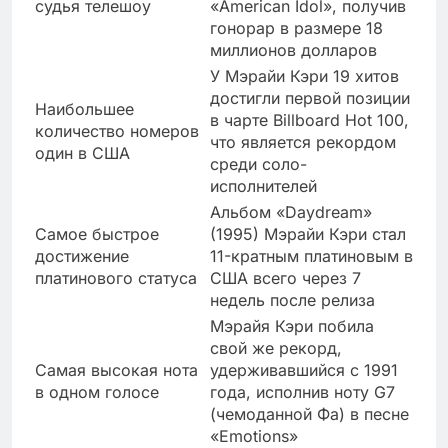
судья телешоу
«American Idol», получив
гонорар в размере 18
миллионов долларов
У Мэрайи Кэри 19 хитов
достигли первой позиции
Наибольшее
в чарте Billboard Hot 100,
количество номеров
что является рекордом
один в США
среди соло-
исполнителей
Альбом «Daydream»
Самое быстрое
(1995) Мэрайи Кэри стал
достижение
11-кратным платиновым в
платинового статуса
США всего через 7
недель после релиза
Мэрайя Кэри побила
свой же рекорд,
Самая высокая нота
удерживавшийся с 1991
в одном голосе
года, исполнив ноту G7
(чемоданной Фа) в песне
«Emotions»