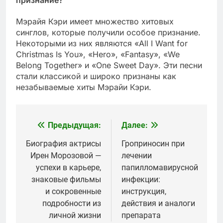
признание?
Мэрайя Кэри имеет множество хитовых
синглов, которые получили особое признание.
Некоторыми из них являются «All I Want for
Christmas Is You», «Hero», «Fantasy», «We
Belong Together» и «One Sweet Day». Эти песни
стали классикой и широко признаны как
незабываемые хиты Мэрайи Кэри.
Предыдущая:
Далее:
Навигация
по
Биография актрисы
Гроприносин при
Ирен Морозовой —
лечении
записям
успехи в карьере,
папилломавирусной
знаковые фильмы
инфекции:
и сокровенные
инструкция,
подробности из
действия и аналоги
личной жизни
препарата