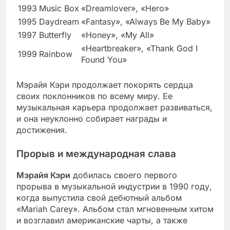
1993
Music Box
«Dreamlover», «Hero»
1995
Daydream
«Fantasy», «Always Be My Baby»
1997
Butterfly
«Honey», «My All»
«Heartbreaker», «Thank God I
1999
Rainbow
Found You»
Мэрайя Кэри продолжает покорять сердца
своих поклонников по всему миру. Ее
музыкальная карьера продолжает развиваться,
и она неуклонно собирает награды и
достижения.
Прорыв и международная слава
Мэрайя Кэри
добилась своего первого
прорыва в музыкальной индустрии в 1990 году,
когда выпустила свой дебютный альбом
«Mariah Carey». Альбом стал мгновенным хитом
и возглавил американские чарты, а также