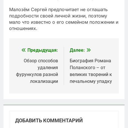
Малозём Сергей предпочитает не оглашать
подробности своей личной жизни, поэтому
мало что известно о его семейном положении и
отношениях.
Предыдущая:
Далее:
Навигация
по
Обзор способов
Биография Романа
удаления
Поланского – от
записям
фурункулов разной
великих творений к
локализации
печальному упадку
ДОБАВИТЬ КОММЕНТАРИЙ