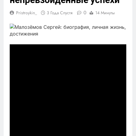
0
Pristroykin_
3 Года Спустя
14 Минуты