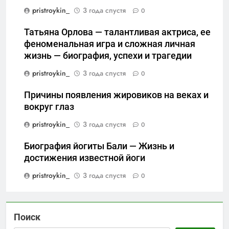
pristroykin_
3 года спустя
0
Татьяна Орлова — талантливая актриса, ее
феноменальная игра и сложная личная
жизнь — биография, успехи и трагедии
pristroykin_
3 года спустя
0
Причины появления жировиков на веках и
вокруг глаз
pristroykin_
3 года спустя
0
Биография йогиты Бали — Жизнь и
достижения известной йоги
pristroykin_
3 года спустя
0
Поиск