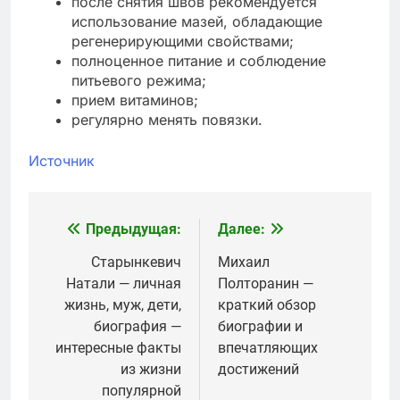
после снятия швов рекомендуется
использование мазей, обладающие
регенерирующими свойствами;
полноценное питание и соблюдение
питьевого режима;
прием витаминов;
регулярно менять повязки.
Источник
Предыдущая:
Далее:
Навигация
по
Старынкевич
Михаил
Натали — личная
Полторанин —
записям
жизнь, муж, дети,
краткий обзор
биография —
биографии и
интересные факты
впечатляющих
из жизни
достижений
популярной