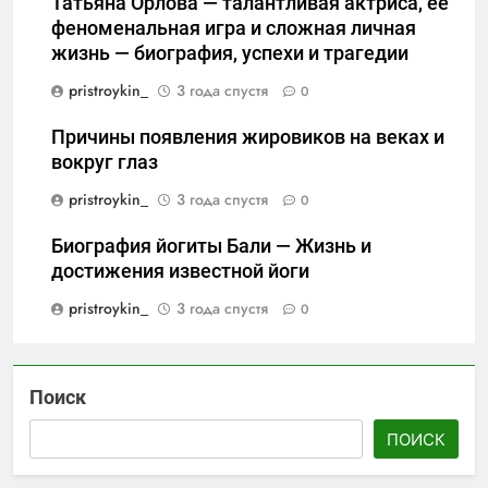
Татьяна Орлова — талантливая актриса, ее
феноменальная игра и сложная личная
жизнь — биография, успехи и трагедии
pristroykin_
3 года спустя
0
Причины появления жировиков на веках и
вокруг глаз
pristroykin_
3 года спустя
0
Биография йогиты Бали — Жизнь и
достижения известной йоги
pristroykin_
3 года спустя
0
Поиск
ПОИСК