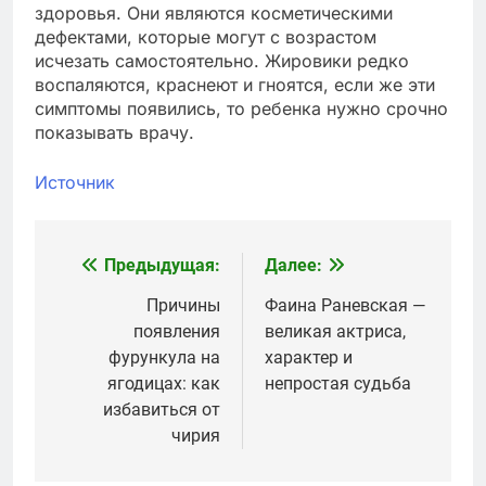
здоровья. Они являются косметическими
дефектами, которые могут с возрастом
исчезать самостоятельно. Жировики редко
воспаляются, краснеют и гноятся, если же эти
симптомы появились, то ребенка нужно срочно
показывать врачу.
Источник
Предыдущая:
Далее:
Навигация
по
Причины
Фаина Раневская —
появления
великая актриса,
записям
фурункула на
характер и
ягодицах: как
непростая судьба
избавиться от
чирия