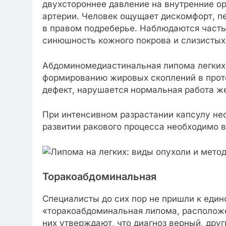
двухстороннее давление на внутренние ор
артерии. Человек ощущает дискомфорт, п
в правом подреберье. Наблюдаются частые
синюшность кожного покрова и слизистых
Абдоминомедиастинальная липома легких 
формированию жировых скоплений в прот
дефект, нарушается нормальная работа ж
При интенсивном разрастании капсулу не
развитии ракового процесса необходимо 
Торакоабдоминальная
Специалисты до сих пор не пришли к еди
«торакоабдоминальная липома, расположе
них утверждают, что диагноз верный, друг