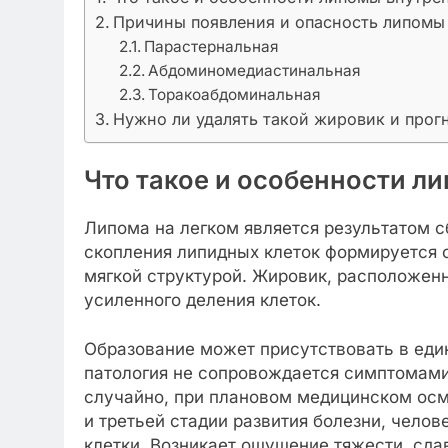
Причины появления и опасность липомы 
Парастернальная
Абдоминомедиастинальная
Торакоабдоминальная
Нужно ли удалять такой жировик и прог
Что такое и особенности л
Липома на легком является результатом с
скопления липидных клеток формируется о
мягкой структурой. Жировик, расположенн
усиленного деления клеток.
Образование может присутствовать в еди
патология не сопровождается симптомами
случайно, при плановом медицинском осмо
и третьей стадии развития болезни, челов
клетки. Возникает ощущение тяжести, сда