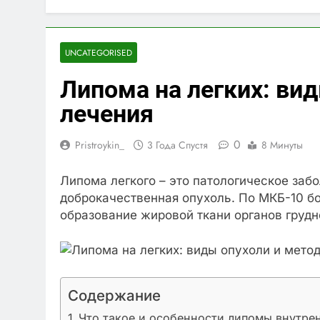
UNCATEGORISED
Липома на легких: ви
лечения
0
Pristroykin_
3 Года Спустя
8 Минуты
Липома легкого – это патологическое заб
доброкачественная опухоль. По МКБ-10 бо
образование жировой ткани органов грудн
Содержание
Что такое и особенности липомы внутре