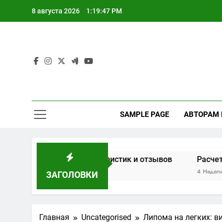
Перейти
8 августа 2026
1:19:48 PM
к
содержимому
SAMPLE PAGE
АВТОРАМ
 основе характеристик и отзывов
Расчет мощности 
4 Недели Спустя
ЗАГОЛОВКИ
Главная
Uncategorised
Липома на легких: в