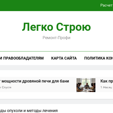
Расчет
Как проходит практическая подготовка по совреме
Легко Строю
Виртуальная платёжная карта за 5 минут без верифика
Ремонт-Профи
Критерии выбора пластиковых окон 
Расчет
 И ПРАВООБЛАДАТЕЛЯМ
КАРТА САЙТА
ПОЛИТИКА КО
Как проходит практическая подготовка по совреме
Виртуальная платёжная карта за 5 минут без верифика
дровяной печи для бани
Как проходит пра
1 Месяц Спустя
иды опухоли и методы лечения