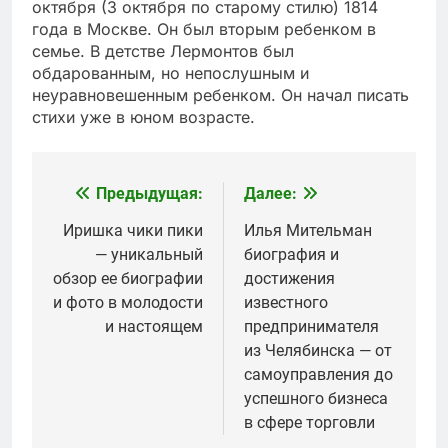
октября (3 октября по старому стилю) 1814
года в Москве. Он был вторым ребенком в
семье. В детстве Лермонтов был
обдарованным, но непослушным и
неуравновешенным ребенком. Он начал писать
стихи уже в юном возрасте.
Предыдущая:
Далее:
Навигация
по
Иришка чики пики
Илья Мительман
— уникальный
биография и
записям
обзор ее биографии
достижения
и фото в молодости
известного
и настоящем
предпринимателя
из Челябинска — от
самоуправления до
успешного бизнеса
в сфере торговли