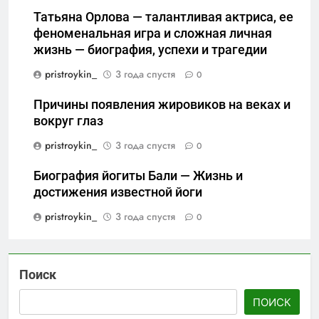
Татьяна Орлова — талантливая актриса, ее
феноменальная игра и сложная личная
жизнь — биография, успехи и трагедии
pristroykin_
3 года спустя
0
Причины появления жировиков на веках и
вокруг глаз
pristroykin_
3 года спустя
0
Биография йогиты Бали — Жизнь и
достижения известной йоги
pristroykin_
3 года спустя
0
Поиск
ПОИСК