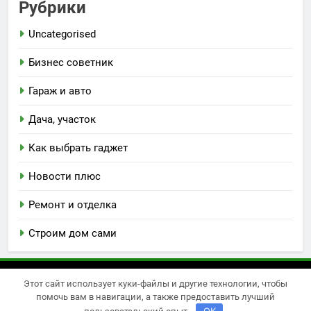
Рубрики
Uncategorised
Бизнес советник
Гараж и авто
Дача, участок
Как выбрать гаджет
Новости плюс
Ремонт и отделка
Строим дом сами
Этот сайт использует куки-файлы и другие технологии, чтобы
Newsmatic - новостная тема для WordPress 2026.
помочь вам в навигации, а также предоставить лучший
Powered By
.
BlazeThemes
OK