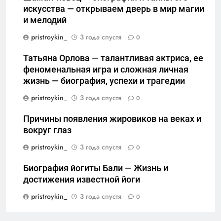
искусства — открываем дверь в мир магии
и мелодий
pristroykin_
3 года спустя
0
Татьяна Орлова — талантливая актриса, ее
феноменальная игра и сложная личная
жизнь — биография, успехи и трагедии
pristroykin_
3 года спустя
0
Причины появления жировиков на веках и
вокруг глаз
pristroykin_
3 года спустя
0
Биография йогиты Бали — Жизнь и
достижения известной йоги
pristroykin_
3 года спустя
0