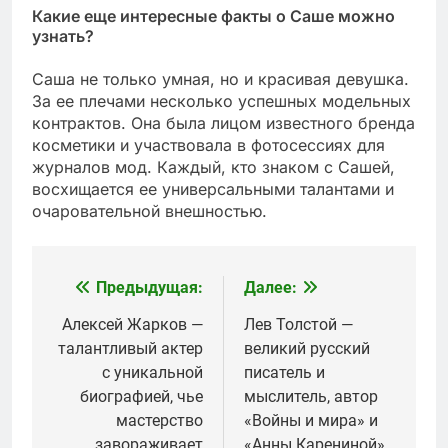
Какие еще интересные факты о Саше можно
узнать?
Саша не только умная, но и красивая девушка.
За ее плечами несколько успешных модельных
контрактов. Она была лицом известного бренда
косметики и участвовала в фотосессиях для
журналов мод. Каждый, кто знаком с Сашей,
восхищается ее универсальными талантами и
очаровательной внешностью.
Предыдущая:
Далее:
Навигация
по
Алексей Жарков —
Лев Толстой —
талантливый актер
великий русский
записям
с уникальной
писатель и
биографией, чье
мыслитель, автор
мастерство
«Войны и мира» и
завораживает
«Анны Карениной»