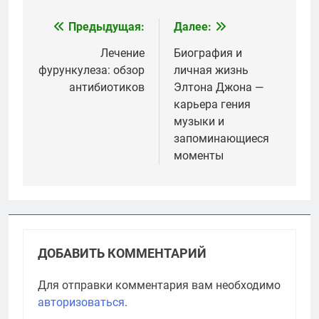
Предыдущая:
Далее:
Навигация
по
Лечение
Биография и
фурункулеза: обзор
личная жизнь
записям
антибиотиков
Элтона Джона —
карьера гения
музыки и
запоминающиеся
моменты
ДОБАВИТЬ КОММЕНТАРИЙ
Для отправки комментария вам необходимо
авторизоваться
.