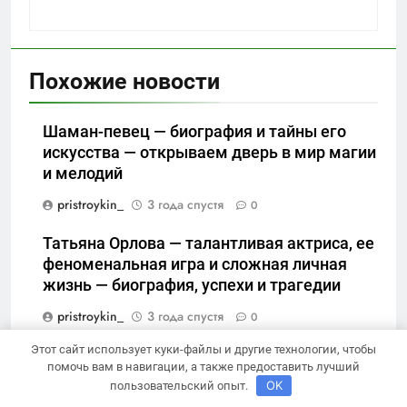
Похожие новости
Шаман-певец — биография и тайны его
искусства — открываем дверь в мир магии
и мелодий
pristroykin_
3 года спустя
0
Татьяна Орлова — талантливая актриса, ее
феноменальная игра и сложная личная
жизнь — биография, успехи и трагедии
pristroykin_
3 года спустя
0
Этот сайт использует куки-файлы и другие технологии, чтобы
Причины появления жировиков на веках и
помочь вам в навигации, а также предоставить лучший
вокруг глаз
OK
пользовательский опыт.
pristroykin_
3 года спустя