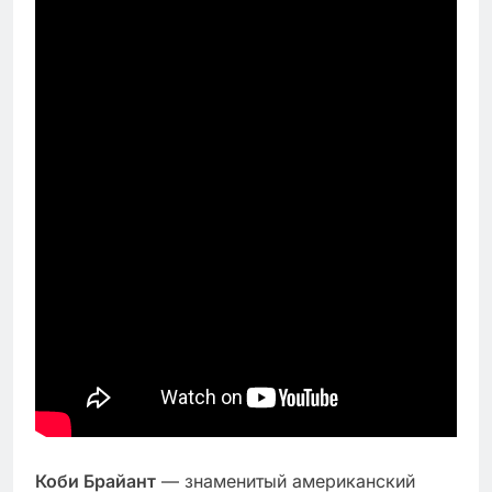
Коби Брайант
— знаменитый американский