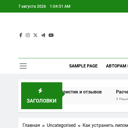
Перейти
7 августа 2026
1:04:52 AM
к
содержимому
SAMPLE PAGE
АВТОРАМ
 основе характеристик и отзывов
Расчет мощности 
3 Недели Спустя
ЗАГОЛОВКИ
Главная
Uncategorised
Как устранить липом