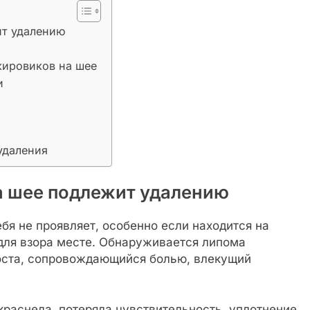
ит удалению
жировиков на шее
и
удаления
а шее подлежит удалению
бя не проявляет, особенно если находится на
 для взора месте. Обнаруживается липома
роста, сопровождающийся болью, влекущий
раснела, потеряла чувствительность, уплотнение