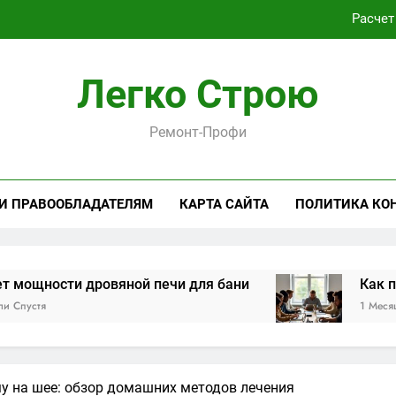
Расчет
Как проходит практическая подготовка по совреме
Легко Строю
Виртуальная платёжная карта за 5 минут без верифика
Ремонт-Профи
Критерии выбора пластиковых окон 
Расчет
 И ПРАВООБЛАДАТЕЛЯМ
КАРТА САЙТА
ПОЛИТИКА КО
Как проходит практическая подготовка по совреме
Виртуальная платёжная карта за 5 минут без верифика
дровяной печи для бани
Как проходит пр
1 Месяц Спустя
у на шее: обзор домашних методов лечения