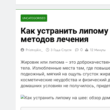
UNCATEGORISED
Как устранить липому
методов лечения
0
Pristroykin_
3 Года Спустя
12 Минуты
Жировик или липома – это доброкачествен
тела. Излюбленные места там, где повыш
подкожный, мягкий на ощупь сгусток жира
косметические неудобства и физический д
домашних условиях не получилось, придет