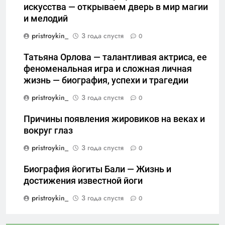
искусства — открываем дверь в мир магии
и мелодий
pristroykin_
3 года спустя
0
Татьяна Орлова — талантливая актриса, ее
феноменальная игра и сложная личная
жизнь — биография, успехи и трагедии
pristroykin_
3 года спустя
0
Причины появления жировиков на веках и
вокруг глаз
pristroykin_
3 года спустя
0
Биография йогиты Бали — Жизнь и
достижения известной йоги
pristroykin_
3 года спустя
0