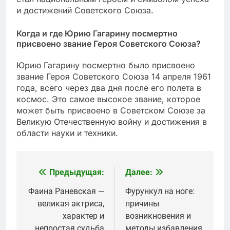
и достижений Советского Союза.
Когда и где Юрию Гагарину посмертно
присвоено звание Героя Советского Союза?
Юрию Гагарину посмертно было присвоено
звание Героя Советского Союза 14 апреля 1961
года, всего через два дня после его полета в
космос. Это самое высокое звание, которое
может быть присвоено в Советском Союзе за
Великую Отечественную войну и достижения в
области науки и техники.
Предыдущая:
Далее:
Навигация
по
Фаина Раневская —
Фурункул на ноге:
великая актриса,
причины
записям
характер и
возникновения и
непростая судьба
методы избавления