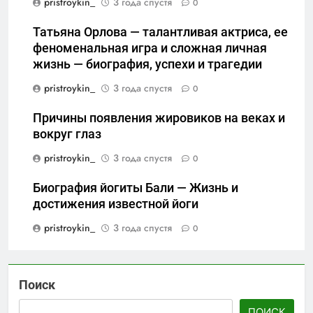
pristroykin_
3 года спустя
0
Татьяна Орлова — талантливая актриса, ее
феноменальная игра и сложная личная
жизнь — биография, успехи и трагедии
pristroykin_
3 года спустя
0
Причины появления жировиков на веках и
вокруг глаз
pristroykin_
3 года спустя
0
Биография йогиты Бали — Жизнь и
достижения известной йоги
pristroykin_
3 года спустя
0
Поиск
ПОИСК