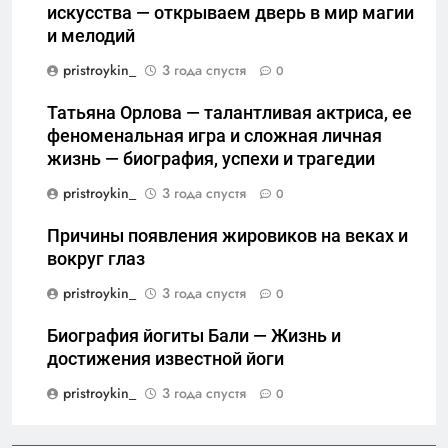
искусства — открываем дверь в мир магии
и мелодий
pristroykin_
3 года спустя
0
Татьяна Орлова — талантливая актриса, ее
феноменальная игра и сложная личная
жизнь — биография, успехи и трагедии
pristroykin_
3 года спустя
0
Причины появления жировиков на веках и
вокруг глаз
pristroykin_
3 года спустя
0
Биография йогиты Бали — Жизнь и
достижения известной йоги
pristroykin_
3 года спустя
0