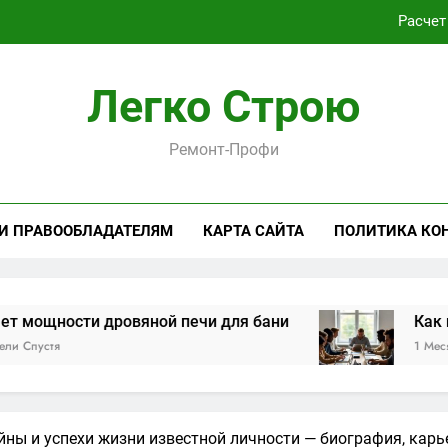
Расчет
Как проходит практическая подготовка по совреме
Легко Строю
Виртуальная платёжная карта за 5 минут без верифика
Ремонт-Профи
Критерии выбора пластиковых окон 
Расчет
 И ПРАВООБЛАДАТЕЛЯМ
КАРТА САЙТА
ПОЛИТИКА КО
Как проходит практическая подготовка по совреме
Виртуальная платёжная карта за 5 минут без верифика
и дровяной печи для бани
Как проходит п
1 Месяц Спустя
ны и успехи жизни известной личности — биография, карь