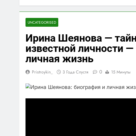
UNCATEGORISED
Ирина Шеянова — тайн
известной личности — 
личная жизнь
0
Pristroykin_
3 Года Спустя
15 Минуты