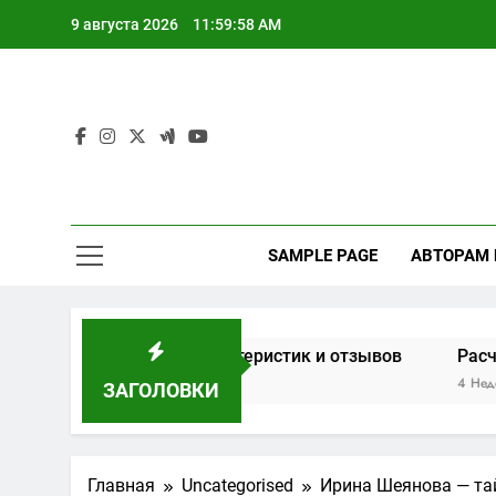
Перейти
9 августа 2026
11:59:59 AM
к
содержимому
SAMPLE PAGE
АВТОРАМ
на основе характеристик и отзывов
Расчет мощност
4 Недели Спустя
ЗАГОЛОВКИ
Главная
Uncategorised
Ирина Шеянова — тай