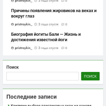
pristroykin_
3 года спустя
0
Причины появления жировиков на веках и
вокруг глаз
pristroykin_
3 года спустя
0
Биография йогиты Бали — Жизнь и
достижения известной йоги
pristroykin_
3 года спустя
0
Поиск
ПОИСК
Последние записи
Критерии выбора пластиковых окон на основе