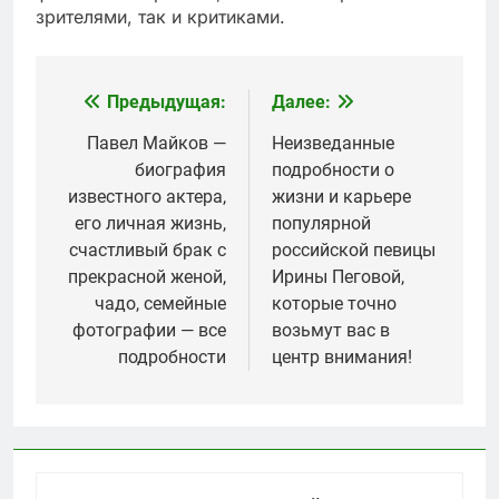
зрителями, так и критиками.
Предыдущая:
Далее:
Навигация
по
Павел Майков —
Неизведанные
биография
подробности о
записям
известного актера,
жизни и карьере
его личная жизнь,
популярной
счастливый брак с
российской певицы
прекрасной женой,
Ирины Пеговой,
чадо, семейные
которые точно
фотографии — все
возьмут вас в
подробности
центр внимания!