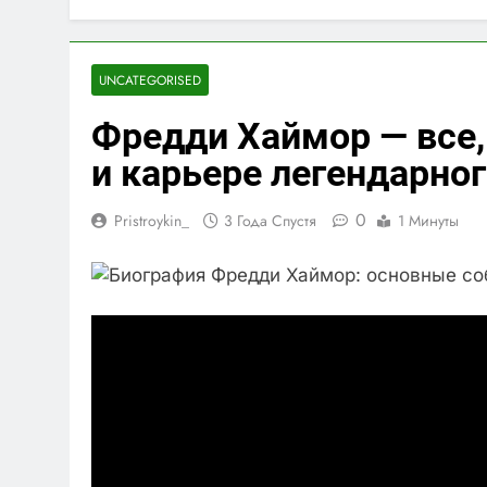
UNCATEGORISED
Фредди Хаймор — все,
и карьере легендарно
0
Pristroykin_
3 Года Спустя
1 Минуты