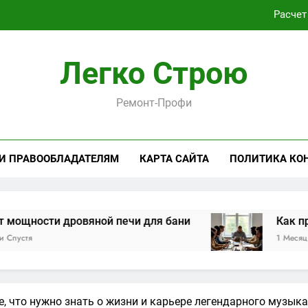
Расчет
Как проходит практическая подготовка по совреме
Легко Строю
Виртуальная платёжная карта за 5 минут без верифика
Ремонт-Профи
Критерии выбора пластиковых окон 
Расчет
 И ПРАВООБЛАДАТЕЛЯМ
КАРТА САЙТА
ПОЛИТИКА КО
Как проходит практическая подготовка по совреме
Виртуальная платёжная карта за 5 минут без верифика
ровяной печи для бани
Как проходит пра
1 Месяц Спустя
, что нужно знать о жизни и карьере легендарного музык