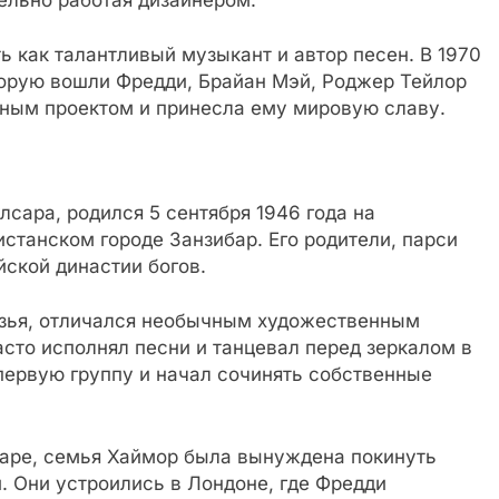
 как талантливый музыкант и автор песен. В 1970
торую вошли Фредди, Брайан Мэй, Роджер Тейлор
вным проектом и принесла ему мировую славу.
сара, родился 5 сентября 1946 года на
истанском городе Занзибар. Его родители, парси
йской династии богов.
рузья, отличался необычным художественным
сто исполнял песни и танцевал перед зеркалом в
первую группу и начал сочинять собственные
баре, семья Хаймор была вынуждена покинуть
и. Они устроились в Лондоне, где Фредди