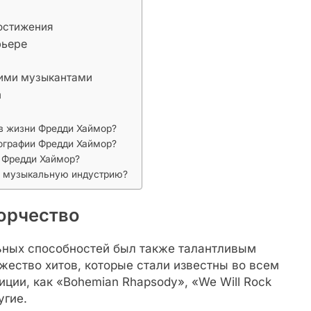
остижения
рьере
гими музыкантами
а
в жизни Фредди Хаймор?
иографии Фредди Хаймор?
е Фредди Хаймор?
ю музыкальную индустрию?
орчество
ных способностей был также талантливым
жество хитов, которые стали известны во всем
ции, как «Bohemian Rhapsody», «We Will Rock
угие.