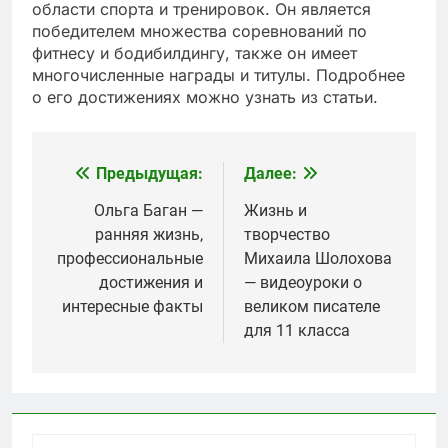
области спорта и тренировок. Он является
победителем множества соревнований по
фитнесу и бодибилдингу, также он имеет
многочисленные награды и титулы. Подробнее
о его достижениях можно узнать из статьи.
Предыдущая:
Далее:
Навигация
по
Ольга Баган —
Жизнь и
ранняя жизнь,
творчество
записям
профессиональные
Михаила Шолохова
достижения и
— видеоуроки о
интересные факты
великом писателе
для 11 класса