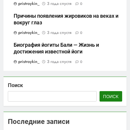
pristroykin_
3 года спустя
0
Причины появления жировиков на веках и
вокруг глаз
pristroykin_
3 года спустя
0
Биография йогиты Бали — Жизнь и
достижения известной йоги
pristroykin_
3 года спустя
0
Поиск
ПОИСК
Последние записи