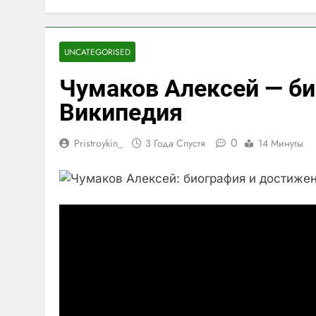
UNCATEGORISED
Чумаков Алексей — б
Википедия
0
Pristroykin_
3 Года Спустя
14 Минуты