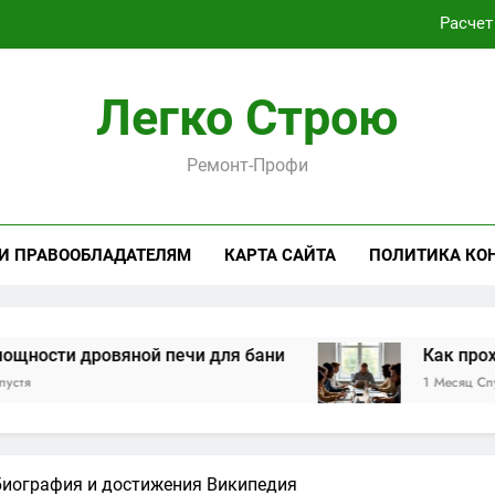
Расчет
Как проходит практическая подготовка по совреме
Легко Строю
Виртуальная платёжная карта за 5 минут без верифика
Ремонт-Профи
Критерии выбора пластиковых окон 
Расчет
 И ПРАВООБЛАДАТЕЛЯМ
КАРТА САЙТА
ПОЛИТИКА КО
Как проходит практическая подготовка по совреме
Виртуальная платёжная карта за 5 минут без верифика
овяной печи для бани
Как проходит практ
1 Месяц Спустя
биография и достижения Википедия