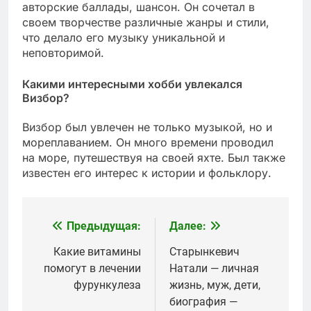
авторские баллады, шансон. Он сочетал в
своем творчестве различные жанры и стили,
что делало его музыку уникальной и
неповторимой.
Какими интересными хобби увлекался
Визбор?
Визбор был увлечен не только музыкой, но и
мореплаванием. Он много времени проводил
на море, путешествуя на своей яхте. Был также
известен его интерес к истории и фольклору.
Предыдущая:
Далее:
Навигация
по
Какие витамины
Старынкевич
помогут в лечении
Натали — личная
записям
фурункулеза
жизнь, муж, дети,
биография —