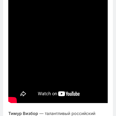
Тимур Визбор
— талантливый российский