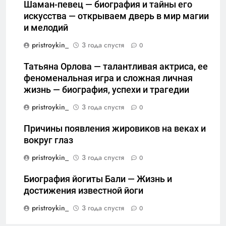
Шаман-певец — биография и тайны его
искусства — открываем дверь в мир магии
и мелодий
pristroykin_
3 года спустя
0
Татьяна Орлова — талантливая актриса, ее
феноменальная игра и сложная личная
жизнь — биография, успехи и трагедии
pristroykin_
3 года спустя
0
Причины появления жировиков на веках и
вокруг глаз
pristroykin_
3 года спустя
0
Биография йогиты Бали — Жизнь и
достижения известной йоги
pristroykin_
3 года спустя
0