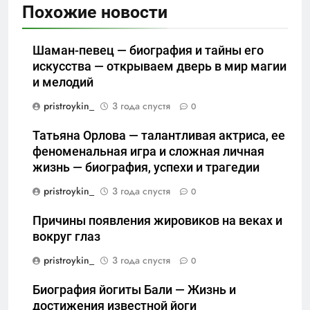
Похожие новости
Шаман-певец — биография и тайны его
искусства — открываем дверь в мир магии
и мелодий
pristroykin_
3 года спустя
0
Татьяна Орлова — талантливая актриса, ее
феноменальная игра и сложная личная
жизнь — биография, успехи и трагедии
pristroykin_
3 года спустя
0
Причины появления жировиков на веках и
вокруг глаз
pristroykin_
3 года спустя
0
Биография йогиты Бали — Жизнь и
достижения известной йоги