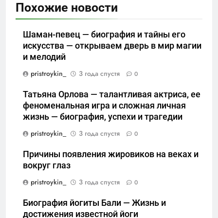
Похожие новости
Шаман-певец — биография и тайны его
искусства — открываем дверь в мир магии
и мелодий
pristroykin_
3 года спустя
0
Татьяна Орлова — талантливая актриса, ее
феноменальная игра и сложная личная
жизнь — биография, успехи и трагедии
pristroykin_
3 года спустя
0
Причины появления жировиков на веках и
вокруг глаз
pristroykin_
3 года спустя
0
Биография йогиты Бали — Жизнь и
достижения известной йоги