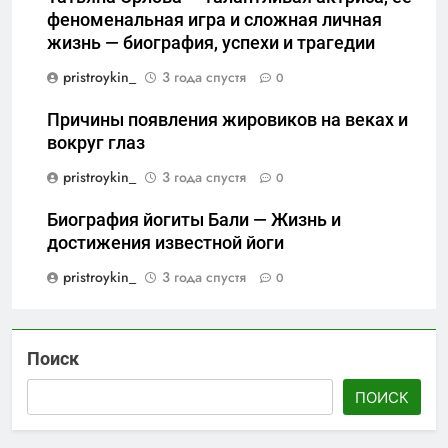
феноменальная игра и сложная личная
жизнь — биография, успехи и трагедии
pristroykin_
3 года спустя
0
Причины появления жировиков на веках и
вокруг глаз
pristroykin_
3 года спустя
0
Биография йогиты Бали — Жизнь и
достижения известной йоги
pristroykin_
3 года спустя
0
Поиск
ПОИСК