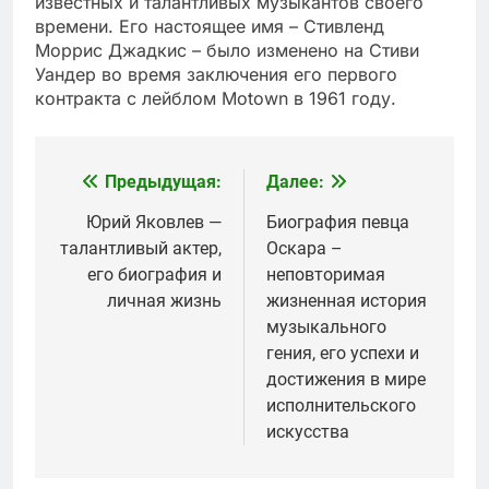
известных и талантливых музыкантов своего
времени. Его настоящее имя – Стивленд
Моррис Джадкис – было изменено на Стиви
Уандер во время заключения его первого
контракта с лейблом Motown в 1961 году.
Предыдущая:
Далее:
Навигация
по
Юрий Яковлев —
Биография певца
талантливый актер,
Оскара –
записям
его биография и
неповторимая
личная жизнь
жизненная история
музыкального
гения, его успехи и
достижения в мире
исполнительского
искусства