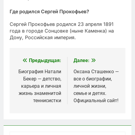
Где родился Сергей Прокофьев?
Сергей Прокофьев родился 23 апреля 1891
года в городе Сонцовке (ныне Каменка) на
Дону, Российская империя.
Предыдущая:
Далее:
Навигация
по
Биография Натали
Оксана Сташенко —
Бекер — детство,
все о биографии,
записям
карьера и личная
личной жизни,
жизнь знаменитой
семье и детях.
теннисистки
Официальный сайт!