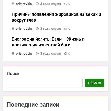
pristroykin_
3 года спустя
0
Причины появления жировиков на веках и
вокруг глаз
pristroykin_
3 года спустя
0
Биография йогиты Бали — Жизнь и
достижения известной йоги
pristroykin_
3 года спустя
0
Поиск
ПОИСК
Последние записи