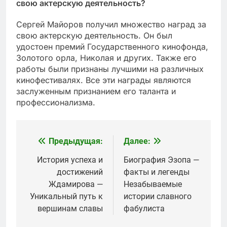
свою актерскую деятельность?
Сергей Майоров получил множество наград за
свою актерскую деятельность. Он был
удостоен премий Государственного кинофонда,
Золотого орла, Николая и других. Также его
работы были признаны лучшими на различных
кинофестивалях. Все эти награды являются
заслуженным признанием его таланта и
профессионализма.
Предыдущая:
Далее:
Навигация
по
История успеха и
Биография Эзопа —
достижений
факты и легенды
записям
Ждамирова —
Незабываемые
Уникальный путь к
истории славного
вершинам славы
фабулиста