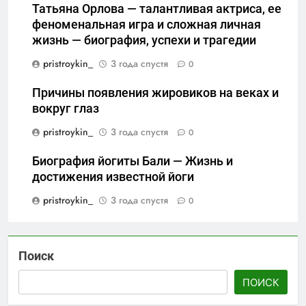
Татьяна Орлова — талантливая актриса, ее
феноменальная игра и сложная личная
жизнь — биография, успехи и трагедии
pristroykin_
3 года спустя
0
Причины появления жировиков на веках и
вокруг глаз
pristroykin_
3 года спустя
0
Биография йогиты Бали — Жизнь и
достижения известной йоги
pristroykin_
3 года спустя
0
Поиск
ПОИСК