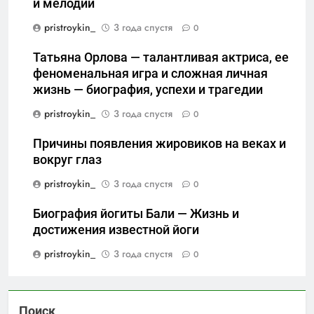
и мелодий
pristroykin_
3 года спустя
0
Татьяна Орлова — талантливая актриса, ее
феноменальная игра и сложная личная
жизнь — биография, успехи и трагедии
pristroykin_
3 года спустя
0
Причины появления жировиков на веках и
вокруг глаз
pristroykin_
3 года спустя
0
Биография йогиты Бали — Жизнь и
достижения известной йоги
pristroykin_
3 года спустя
0
Поиск