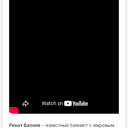
Ринат Валиев
– известный баянист с мировым