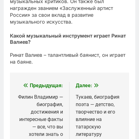
музыкальных критиков. Он также был
награжден званием «Заслуженный артист
России» за свои вклад в развитие
музыкального искусства.
Какой музыкальный инструмент играет Ринат
Валиев?
Ринат Валиев – талантливый баянист, он играет
на баяне.
Предыдущая:
Далее:
Навигация
по
Филин Владимир —
Тукаев, биография
биография,
поэта — детство,
записям
достижения и
творчество и его
интересные факты
влияние на
— все, что вы
татарскую
хотели знать о
литературу