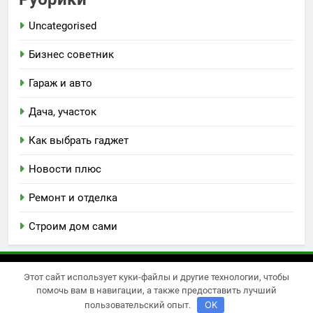
Uncategorised
Бизнес советник
Гараж и авто
Дача, участок
Как выбрать гаджет
Новости плюс
Ремонт и отделка
Строим дом сами
Этот сайт использует куки-файлы и другие технологии, чтобы
Newsmatic - новостная тема для WordPress 2026.
помочь вам в навигации, а также предоставить лучший
Powered By
.
BlazeThemes
OK
пользовательский опыт.