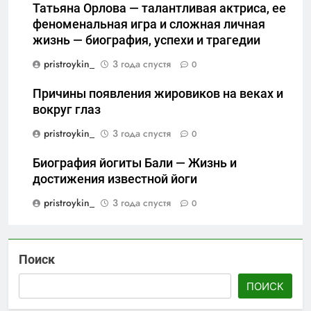
Татьяна Орлова — талантливая актриса, ее
феноменальная игра и сложная личная
жизнь — биография, успехи и трагедии
pristroykin_
3 года спустя
0
Причины появления жировиков на веках и
вокруг глаз
pristroykin_
3 года спустя
0
Биография йогиты Бали — Жизнь и
достижения известной йоги
pristroykin_
3 года спустя
0
Поиск
ПОИСК