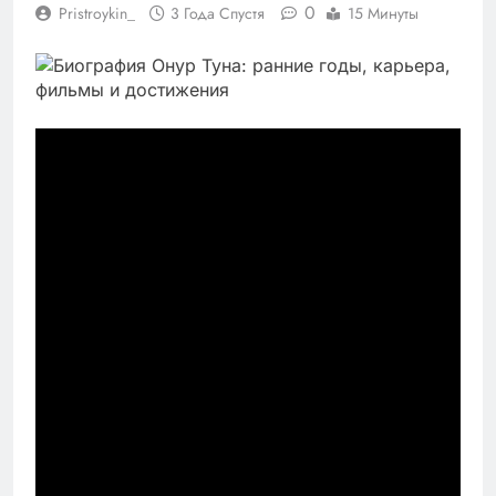
0
Pristroykin_
3 Года Спустя
15 Минуты