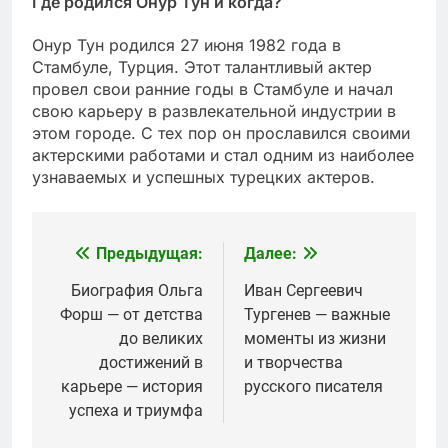
Где родился Онур Тун и когда?
Онур Тун родился 27 июня 1982 года в
Стамбуле, Турция. Этот талантливый актер
провел свои ранние годы в Стамбуле и начал
свою карьеру в развлекательной индустрии в
этом городе. С тех пор он прославился своими
актерскими работами и стал одним из наиболее
узнаваемых и успешных турецких актеров.
Предыдущая:
Далее:
Навигация
по
Биография Ольга
Иван Сергеевич
Форш — от детства
Тургенев — важные
записям
до великих
моменты из жизни
достижений в
и творчества
карьере — история
русского писателя
успеха и триумфа