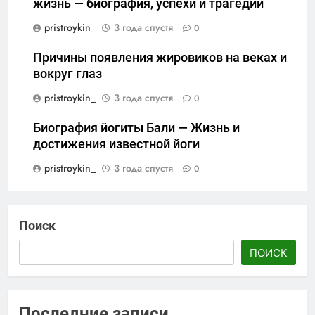
жизнь — биография, успехи и трагедии
pristroykin_
3 года спустя
0
Причины появления жировиков на веках и
вокруг глаз
pristroykin_
3 года спустя
0
Биография йогиты Бали — Жизнь и
достижения известной йоги
pristroykin_
3 года спустя
0
Поиск
ПОИСК
Последние записи