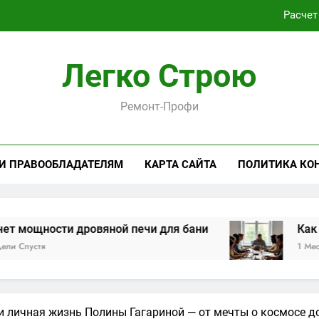
Расчет
Как проходит практическая подготовка по совреме
Легко Строю
Виртуальная платёжная карта за 5 минут без верифика
Ремонт-Профи
Критерии выбора пластиковых окон 
Расчет
 И ПРАВООБЛАДАТЕЛЯМ
КАРТА САЙТА
ПОЛИТИКА КО
Как проходит практическая подготовка по совреме
Виртуальная платёжная карта за 5 минут без верифика
сти дровяной печи для бани
Как проходит
1 Месяц Спустя
и личная жизнь Полины Гагариной — от мечты о космосе д