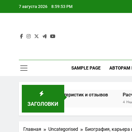
Перейти
7 августа 2026
8:59:54 PM
к
содержимому
SAMPLE PAGE
АВТОРАМ
н на основе характеристик и отзывов
Расчет мощно
4 Недели Спустя
ЗАГОЛОВКИ
Главная
Uncategorised
Биография, карьера 