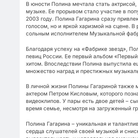
В юности Полина мечтала стать актрисой, 
музыке. Ее прорывом стало участие в по
2003 году. Полина Гагарина сразу привл
голосом, но и яркой харизмой на сцене. В
сольным исполнителем Музыкальной фабр
Благодаря успеху на «Фабрике звезд», По
певиц России. Ее первый альбом «Первый
хитом. Впоследствии Полина выпустила е
множество наград и престижных музыкал
В личной жизни Полины Гагариной также 
актером Петром Кисловым, которого позн
видеоклипов. У пары есть двое детей – с
время семье, несмотря на загруженный г
Полина Гагарина – уникальная и талантли
сердца слушателей своей музыкой и сниск