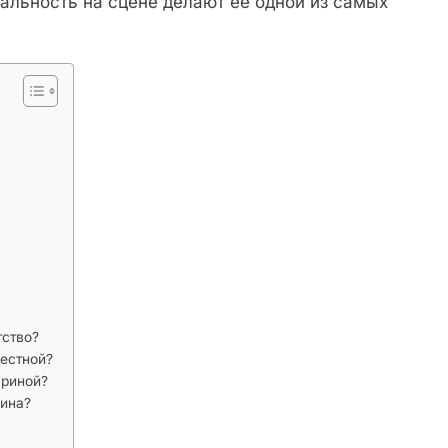
альность на сцене делают ее одной из самых
тство?
вестной?
ариной?
рина?