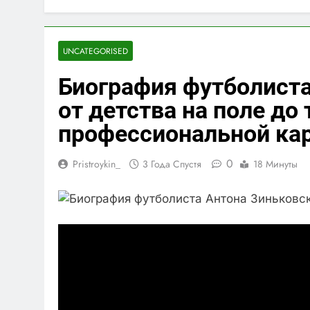
UNCATEGORISED
Биография футболиста
от детства на поле до
профессиональной ка
0
Pristroykin_
3 Года Спустя
18 Минуты