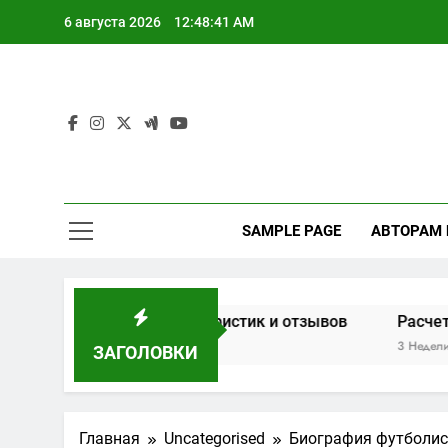
Перейти
6 августа 2026
12:48:42 AM
к
содержимому
SAMPLE PAGE
АВТОРАМ
на основе характеристик и отзывов
Расчет мощност
3 Недели Спустя
ЗАГОЛОВКИ
Главная
Uncategorised
Биография футболист