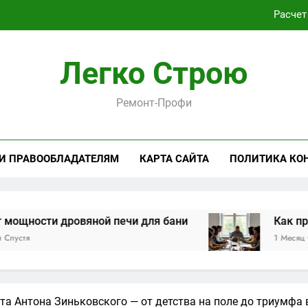
Расчет
Как проходит практическая подготовка по совреме
Легко Строю
Виртуальная платёжная карта за 5 минут без верифика
Ремонт-Профи
Критерии выбора пластиковых окон 
Расчет
 И ПРАВООБЛАДАТЕЛЯМ
КАРТА САЙТА
ПОЛИТИКА КО
Как проходит практическая подготовка по совреме
Виртуальная платёжная карта за 5 минут без верифика
и дровяной печи для бани
Как проходит п
1 Месяц Спустя
а Антона Зиньковского — от детства на поле до триумфа