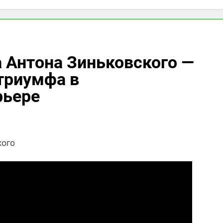
 Антона Зиньковского —
 триумфа в
рьере