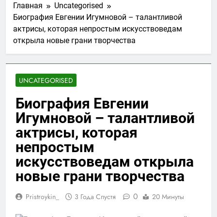
Главная
Uncategorised
Биография Евгении Игумновой – талантливой
актрисы, которая непростым искусствоведам
открыла новые грани творчества
UNCATEGORISED
Биография Евгении
Игумновой – талантливой
актрисы, которая
непростым
искусствоведам открыла
новые грани творчества
0
Pristroykin_
3 Года Спустя
20 Минуты