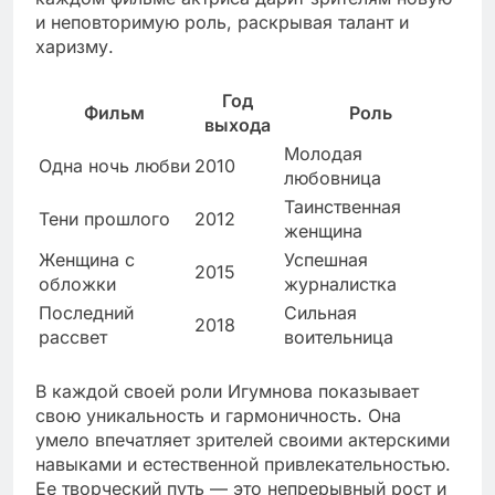
и неповторимую роль, раскрывая талант и
харизму.
Год
Фильм
Роль
выхода
Молодая
Одна ночь любви
2010
любовница
Таинственная
Тени прошлого
2012
женщина
Женщина с
Успешная
2015
обложки
журналистка
Последний
Сильная
2018
рассвет
воительница
В каждой своей роли Игумнова показывает
свою уникальность и гармоничность. Она
умело впечатляет зрителей своими актерскими
навыками и естественной привлекательностью.
Ее творческий путь — это непрерывный рост и