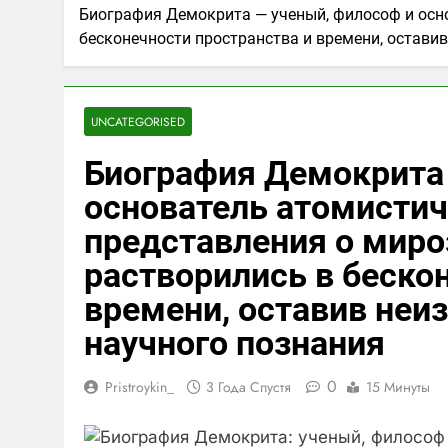
Биография Демокрита — ученый, философ и осно
бесконечности пространства и времени, остави
UNCATEGORISED
Биография Демокрита 
основатель атомистич
представления о мир
растворились в беско
времени, оставив неи
научного познания
0
Pristroykin_
3 Года Спустя
15 Минуты