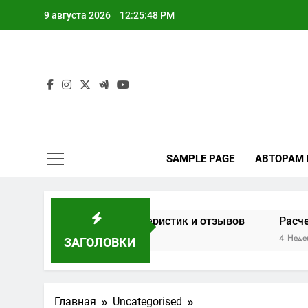
Перейти
9 августа 2026
12:25:49 PM
к
содержимому
SAMPLE PAGE
АВТОРАМ
а основе характеристик и отзывов
Расчет мощности
4 Недели Спустя
ЗАГОЛОВКИ
Главная
Uncategorised