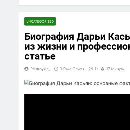
UNCATEGORISED
Биография Дарьи Кас
из жизни и профессио
статье
0
Pristroykin_
3 Года Спустя
17 Минуты