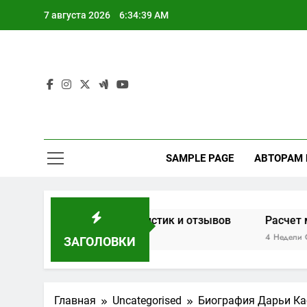
Перейти
7 августа 2026
6:34:40 AM
к
содержимому
SAMPLE PAGE
АВТОРАМ
основе характеристик и отзывов
Расчет мощности др
4 Недели Спустя
ЗАГОЛОВКИ
Главная
Uncategorised
Биография Дарьи Ка