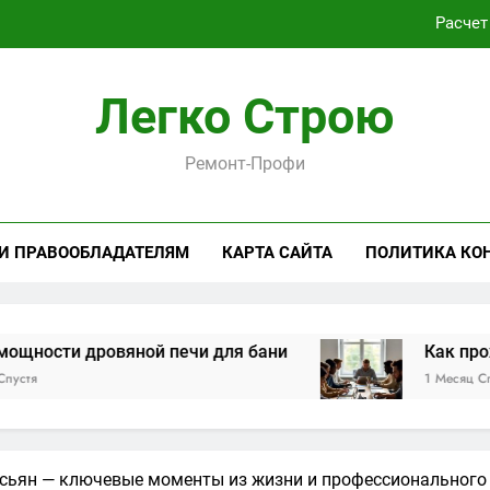
Расчет
Как проходит практическая подготовка по совреме
Легко Строю
Виртуальная платёжная карта за 5 минут без верифика
Ремонт-Профи
Критерии выбора пластиковых окон 
Расчет
 И ПРАВООБЛАДАТЕЛЯМ
КАРТА САЙТА
ПОЛИТИКА КО
Как проходит практическая подготовка по совреме
Виртуальная платёжная карта за 5 минут без верифика
овяной печи для бани
Как проходит прак
1 Месяц Спустя
сьян — ключевые моменты из жизни и профессионального п