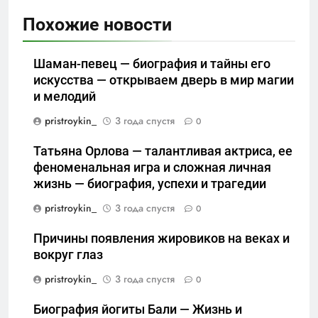
Похожие новости
Шаман-певец — биография и тайны его
искусства — открываем дверь в мир магии
и мелодий
pristroykin_
3 года спустя
0
Татьяна Орлова — талантливая актриса, ее
феноменальная игра и сложная личная
жизнь — биография, успехи и трагедии
pristroykin_
3 года спустя
0
Причины появления жировиков на веках и
вокруг глаз
pristroykin_
3 года спустя
0
Биография йогиты Бали — Жизнь и