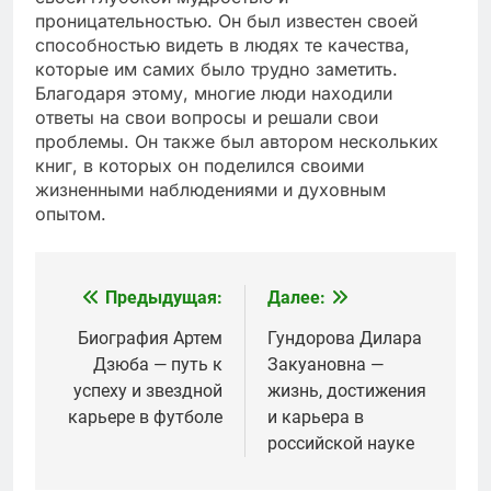
проницательностью. Он был известен своей
способностью видеть в людях те качества,
которые им самих было трудно заметить.
Благодаря этому, многие люди находили
ответы на свои вопросы и решали свои
проблемы. Он также был автором нескольких
книг, в которых он поделился своими
жизненными наблюдениями и духовным
опытом.
Предыдущая:
Далее:
Навигация
по
Биография Артем
Гундорова Дилара
Дзюба — путь к
Закуановна —
записям
успеху и звездной
жизнь, достижения
карьере в футболе
и карьера в
российской науке