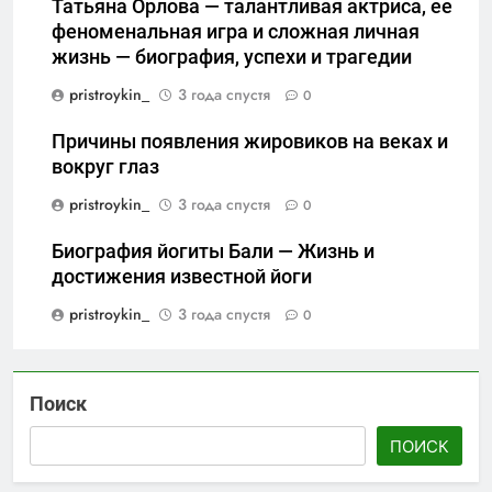
Татьяна Орлова — талантливая актриса, ее
феноменальная игра и сложная личная
жизнь — биография, успехи и трагедии
pristroykin_
3 года спустя
0
Причины появления жировиков на веках и
вокруг глаз
pristroykin_
3 года спустя
0
Биография йогиты Бали — Жизнь и
достижения известной йоги
pristroykin_
3 года спустя
0
Поиск
ПОИСК