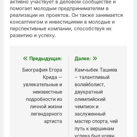
активно участвует в деловом сообществе и
помогает молодым предпринимателям в
реализации их проектов. Он также занимается
консалтингом и инвестициями в молодые и
перспективные компании, способствуя их
развитию и успеху.
Предыдущая:
Далее:
Навигация
по
Биография Егора
Камчыбек Ташиев
Крида —
– талантливый
записям
увлекательные и
волейболист,
неизвестные
двукратный
подробности из
олимпийский
личной жизни
чемпион и
легендарного
заслуженный
артиста
мастер спорта, чей
путь к вершинам
успеха был усеян