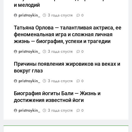
и мелодий
pristroykin_
3 года спустя
0
Татьяна Орлова — талантливая актриса, ее
феноменальная игра и сложная личная
жизнь — биография, успехи и трагедии
pristroykin_
3 года спустя
0
Причины появления жировиков на веках и
вокруг глаз
pristroykin_
3 года спустя
0
Биография йогиты Бали — Жизнь и
достижения известной йоги
pristroykin_
3 года спустя
0