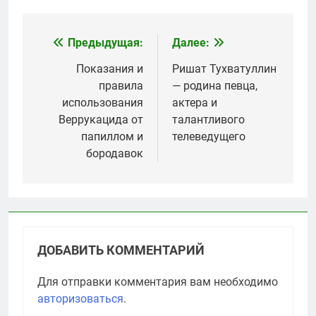
Предыдущая:
Далее:
Навигация
по
Показания и
Ришат Тухватуллин
правила
— родина певца,
записям
использования
актера и
Веррукацида от
талантливого
папиллом и
телеведущего
бородавок
ДОБАВИТЬ КОММЕНТАРИЙ
Для отправки комментария вам необходимо
авторизоваться
.