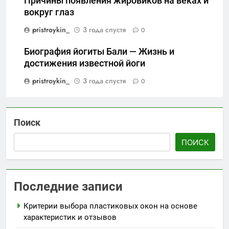
Причины появления жировиков на веках и
вокруг глаз
pristroykin_
3 года спустя
0
Биография йогиты Бали — Жизнь и
достижения известной йоги
pristroykin_
3 года спустя
0
Поиск
ПОИСК
Последние записи
Критерии выбора пластиковых окон на основе
характеристик и отзывов