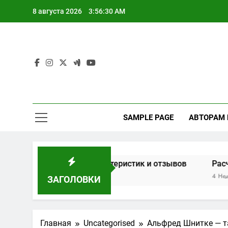
Перейти
8 августа 2026
3:56:31 AM
к
содержимому
SAMPLE PAGE
АВТОРАМ
на основе характеристик и отзывов
Расчет мощност
4 Недели Спустя
ЗАГОЛОВКИ
Главная
Uncategorised
Альфред Шнитке — т