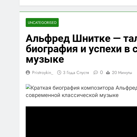
UNCATEGORISED
Альфред Шнитке — тал
биография и успехи в
музыке
0
Pristroykin_
3 Года Спустя
20 Минуты