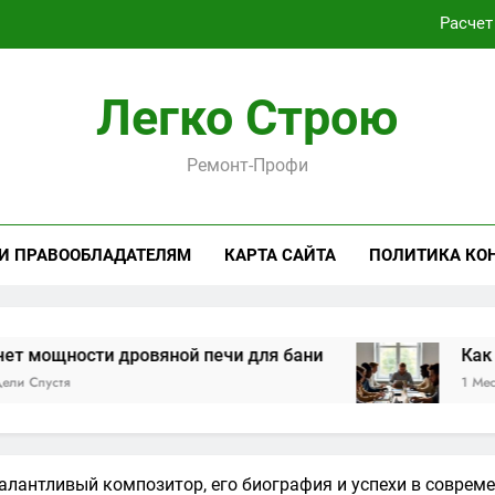
Расчет
Как проходит практическая подготовка по совреме
Легко Строю
Виртуальная платёжная карта за 5 минут без верифика
Ремонт-Профи
Критерии выбора пластиковых окон 
Расчет
 И ПРАВООБЛАДАТЕЛЯМ
КАРТА САЙТА
ПОЛИТИКА КО
Как проходит практическая подготовка по совреме
Виртуальная платёжная карта за 5 минут без верифика
и дровяной печи для бани
Как проходит п
1 Месяц Спустя
алантливый композитор, его биография и успехи в соврем