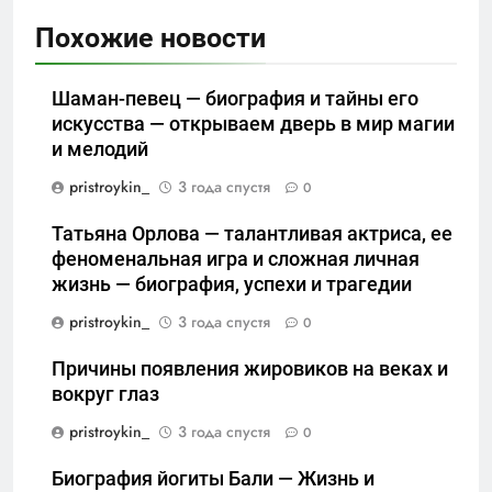
Похожие новости
Шаман-певец — биография и тайны его
искусства — открываем дверь в мир магии
и мелодий
pristroykin_
3 года спустя
0
Татьяна Орлова — талантливая актриса, ее
феноменальная игра и сложная личная
жизнь — биография, успехи и трагедии
pristroykin_
3 года спустя
0
Причины появления жировиков на веках и
вокруг глаз
pristroykin_
3 года спустя
0
Биография йогиты Бали — Жизнь и