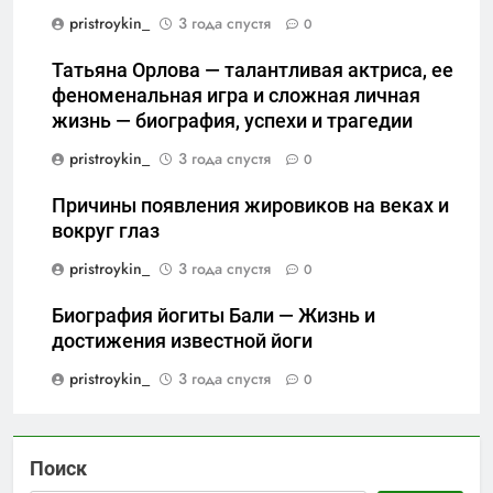
pristroykin_
3 года спустя
0
Татьяна Орлова — талантливая актриса, ее
феноменальная игра и сложная личная
жизнь — биография, успехи и трагедии
pristroykin_
3 года спустя
0
Причины появления жировиков на веках и
вокруг глаз
pristroykin_
3 года спустя
0
Биография йогиты Бали — Жизнь и
достижения известной йоги
pristroykin_
3 года спустя
0
Поиск