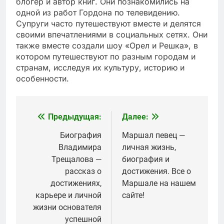
блогер и автор книг. Они познакомились на
одной из работ Гордона по телевидению.
Супруги часто путешествуют вместе и делятся
своими впечатлениями в социальных сетях. Они
также вместе создали шоу «Орел и Решка», в
котором путешествуют по разным городам и
странам, исследуя их культуру, историю и
особенности.
Предыдущая:
Далее:
Навигация
по
Биография
Маршал певец —
Владимира
личная жизнь,
записям
Трещалова —
биография и
рассказ о
достижения. Все о
достижениях,
Маршале на нашем
карьере и личной
сайте!
жизни основателя
успешной