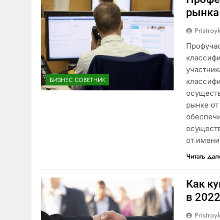
рынка 
Pristroy
Профучас
классифи
участник
БИЗНЕС СОВЕТНИК
классифи
осуществ
рынке от
обеспечи
осуществ
от имен
Читать да
Как к
в 2022
Pristroy