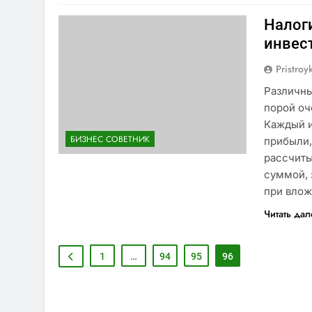
Налог
инвест
Pristroy
Различны
порой оч
Каждый и
БИЗНЕС СОВЕТНИК
прибыли,
рассчиты
суммой, 
при влож
Читать да
1
…
94
95
96