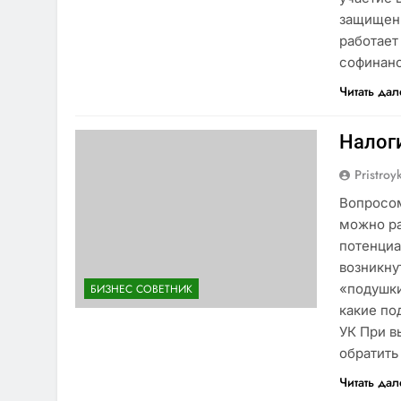
защищенн
работает
софинан
Читать да
Налог
Pristroy
Вопросом
можно ра
потенциа
возникну
«подушки
БИЗНЕС СОВЕТНИК
какие по
УК При 
обратит
Читать да