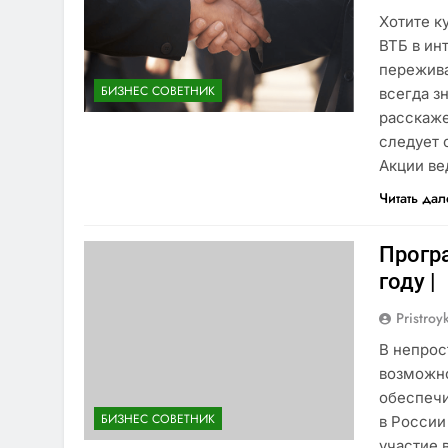
Хотите к
ВТБ в ин
пережива
БИЗНЕС СОВЕТНИК
всегда з
расскаже
следует 
Акции ве
Читать да
Прогр
году |
Pristroy
В непрос
возможно
обеспечи
БИЗНЕС СОВЕТНИК
в России
участие 