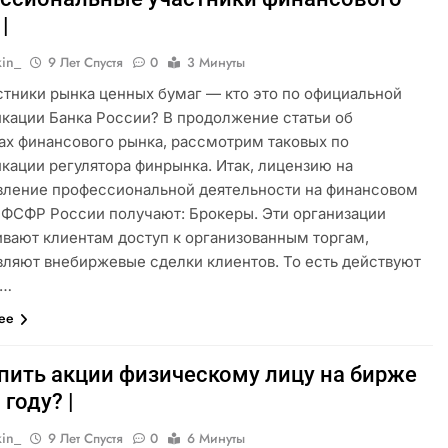
|
kin_
9 Лет Спустя
0
3 Минуты
тники рынка ценных бумаг — кто это по официальной
кации Банка России? В продолжение статьи об
ах финансового рынка, рассмотрим таковых по
кации регулятора финрынка. Итак, лицензию на
ление профессиональной деятельности на финансовом
 ФСФР России получают: Брокеры. Эти организации
вают клиентам доступ к организованным торгам,
ляют внебиржевые сделки клиентов. То есть действуют
и…
лее
упить акции физическому лицу на бирже
 году? |
kin_
9 Лет Спустя
0
6 Минуты