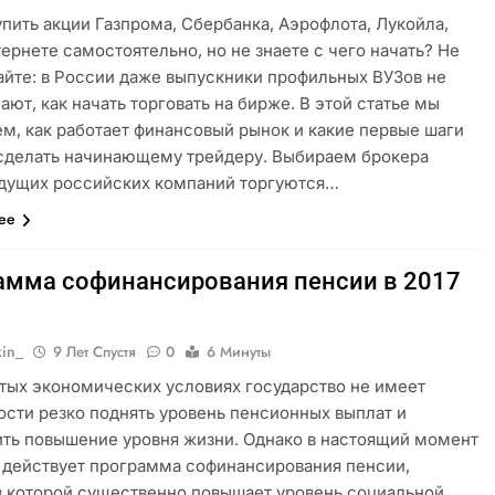
упить акции Газпрома, Сбербанка, Аэрофлота, Лукойла,
тернете самостоятельно, но не знаете с чего начать? Не
йте: в России даже выпускники профильных ВУЗов не
нают, как начать торговать на бирже. В этой статье мы
м, как работает финансовый рынок и какие первые шаги
сделать начинающему трейдеру. Выбираем брокера
дущих российских компаний торгуются…
лее
амма софинансирования пенсии в 2017
kin_
9 Лет Спустя
0
6 Минуты
тых экономических условиях государство не имеет
сти резко поднять уровень пенсионных выплат и
ть повышение уровня жизни. Однако в настоящий момент
 действует программа софинансирования пенсии,
в которой существенно повышает уровень социальной