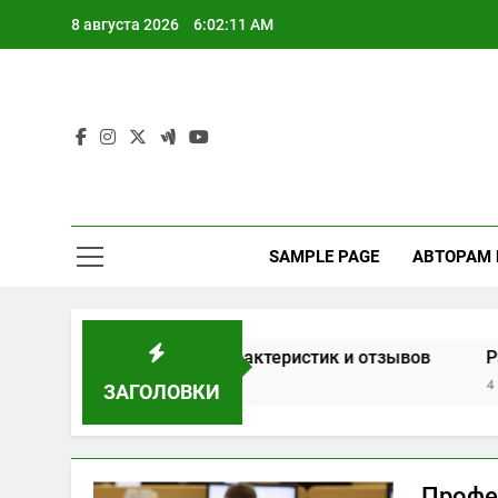
Перейти
8 августа 2026
6:02:11 AM
к
содержимому
SAMPLE PAGE
АВТОРАМ
 окон на основе характеристик и отзывов
Расчет м
4 Недели Сп
ЗАГОЛОВКИ
Профе