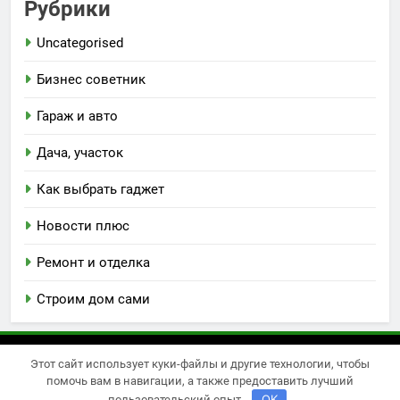
Рубрики
Uncategorised
Бизнес советник
Гараж и авто
Дача, участок
Как выбрать гаджет
Новости плюс
Ремонт и отделка
Строим дом сами
Этот сайт использует куки-файлы и другие технологии, чтобы
Newsmatic - новостная тема для WordPress 2026.
помочь вам в навигации, а также предоставить лучший
Powered By
.
BlazeThemes
OK
пользовательский опыт.